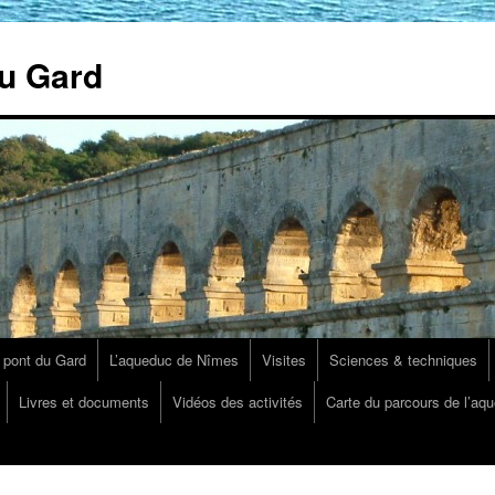
u Gard
 pont du Gard
L’aqueduc de Nîmes
Visites
Sciences & techniques
Livres et documents
Vidéos des activités
Carte du parcours de l’aq