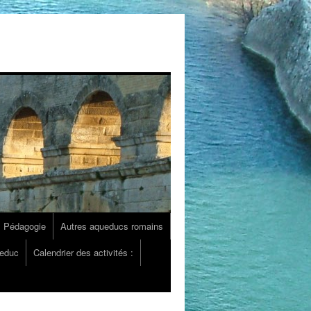
Pédagogie
Autres aqueducs romains
ueduc
Calendrier des activités :