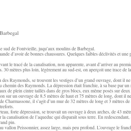
 Barbegal
e sud de Fontvieille, juqu’aux moulins de Barbegal.
mande d’avoir de bonnes chaussures. Quelques faibles déclivités et une 
nt le tracé de la canalisation, non apparente, avant d’arriver au premi
. 30 mètres plus loin, légèrement au sud-est, on aperçoit une trace de l
 des Raymonds, se trouvent les vestiges d’un grand ouvrage, dont il ne re
 du chemin des Raymonds. La dépression était franchie, à sa base par un
aux de plein cintre taillés dans de gros blocs, eux même posés sur deux a
on sur un ouvrage de 8.5 mètres de haut et 75 mètres de long, dont il ne
 de Charmassone, il s’agit d’un mur de 32 mètres de long et 3 mètres de 
reforts.
rteau, forte dépression, se trouvait un ouvrage à deux arches, de 43 mètr
r la canalisation de l’aqueduc qui disparaît sous terre. En redescendant, s
rand pin.
au vallon Peissonnier, assez large, mais peu profond. L’ouvrage le franc