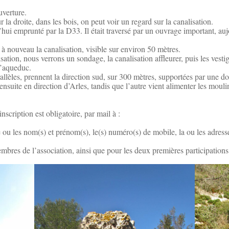
uverture.
 la droite, dans les bois, on peut voir un regard sur la canalisation.
ui emprunté par la D33. Il était traversé par un ouvrage important, aujo
à nouveau la canalisation, visible sur environ 50 mètres.
isation, nous verrons un sondage, la canalisation affleurer, puis les vesti
l’aqueduc.
allèles, prennent la direction sud, sur 300 mètres, supportées par une do
ensuite en direction d’Arles, tandis que l’autre vient alimenter les moul
nscription est obligatoire, par mail à :
 ou les nom(s) et prénom(s), le(s) numéro(s) de mobile, la ou les adresse
membres de l’association, ainsi que pour les deux premières participation