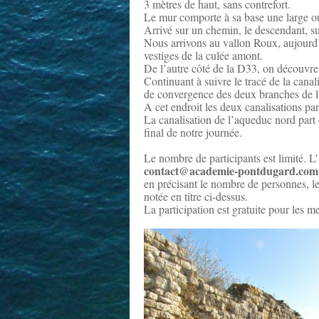
3 mètres de haut, sans contrefort.
Le mur comporte à sa base une large o
Arrivé sur un chemin, le descendant, sur
Nous arrivons au vallon Roux, aujourd’h
vestiges de la culée amont.
De l’autre côté de la D33, on découvre 
Continuant à suivre le tracé de la canal
de convergence des deux branches de 
A cet endroit les deux canalisations par
La canalisation de l’aqueduc nord part 
final de notre journée.
Le nombre de participants est limité. L’i
contact@academie-pontdugard.com
en précisant le nombre de personnes, le
notée en titre ci-dessus.
La participation est gratuite pour les 