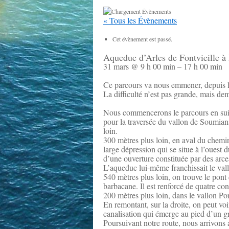
« Tous les Évènements
Cet évènement est passé.
Aqueduc d’Arles de Fontvieille à
31 mars
@
9 h 00 min
–
17 h 00 min
Ce parcours va nous emmener, depuis l
La difficulté n’est pas grande, mais de
Nous commencerons le parcours en suiva
pour la traversée du vallon de Soumians
loin.
300 mètres plus loin, en aval du chemin
large dépression qui se situe à l’ouest
d’une ouverture constituée par des arce
L’aqueduc lui-même franchissait le vall
540 mètres plus loin, on trouve le pont
barbacane. Il est renforcé de quatre cont
200 mètres plus loin, dans le vallon Po
En remontant, sur la droite, on peut voi
canalisation qui émerge au pied d’un g
Poursuivant notre route, nous arrivons 