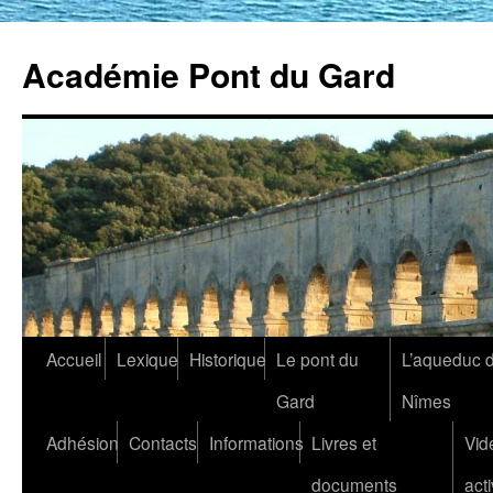
Académie Pont du Gard
Aller
Accueil
Lexique
Historique
Le pont du
L’aqueduc 
au
Gard
Nîmes
contenu
Adhésion
Contacts
Informations
Livres et
Vid
documents
acti