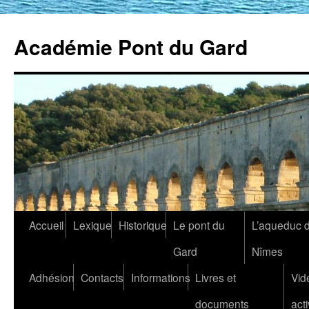
Académie Pont du Gard
Aller
Accueil
Lexique
Historique
Le pont du
L’aqueduc 
au
Gard
Nîmes
contenu
Adhésion
Contacts
Informations
Livres et
Vid
documents
acti