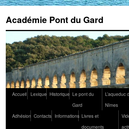
Académie Pont du Gard
Aller
Accueil
Lexique
Historique
Le pont du
L’aqueduc 
au
Gard
Nîmes
contenu
Adhésion
Contacts
Informations
Livres et
Vid
documents
acti