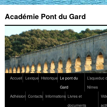
Académie Pont du Gard
Aller
Accueil
Lexique
Historique
Le pont du
L’aqueduc 
au
Gard
Nîmes
contenu
Adhésion
Contacts
Informations
Livres et
Vid
documents
acti