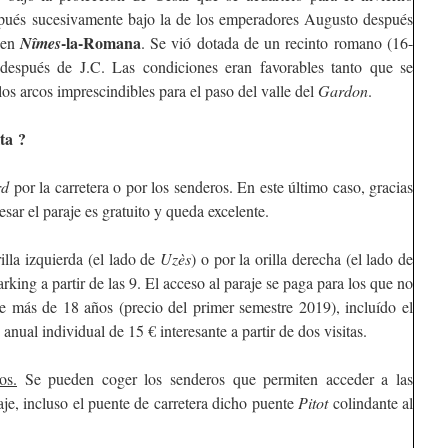
espués sucesivamente bajo la de los emperadores Augusto después
-la-Romana
 en
Nîmes
. Se vió dotada de un recinto romano (16-
espués de J.C. Las condiciones eran favorables tanto que se
os arcos imprescindibles para el paso del valle del
Gardon
.
ta ?
rd
por la carretera o por los senderos. En este último caso, gracias
vesar el paraje es gratuito y queda excelente.
illa izquierda (el lado de
Uzès
) o por la orilla derecha (el lado de
arking a partir de las 9. El acceso al paraje se paga para los que no
e más de 18 años (precio del primer semestre 2019), incluído el
anual individual de 15 € interesante a partir de dos visitas.
os.
Se pueden coger los senderos que permiten acceder a las
aje, incluso el puente de carretera dicho puente
Pitot
colindante al