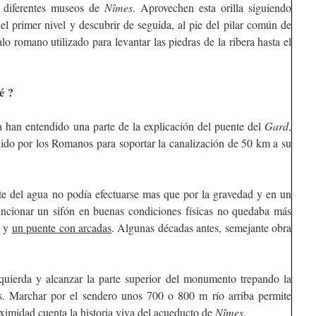
s diferentes museos de
Nîmes
. Aprovechen esta orilla siguiendo
del primer nivel y descubrir de seguida, al pie del pilar común de
lo romano utilizado para levantar las piedras de la ribera hasta el
é ?
 han entendido una parte de la explicación del puente del
Gard
,
uido por los Romanos para soportar la canalización de 50 km a su
te del agua no podía efectuarse mas que por la gravedad y en un
uncionar un sifón en buenas condiciones físicas no quedaba más
, y
un puente con arcadas
. Algunas décadas antes, semejante obra
izquierda y alcanzar la parte superior del monumento trepando la
s. Marchar por el sendero unos 700 o 800 m río arriba permite
oximidad cuenta la historia viva del acueducto de
Nîmes
.