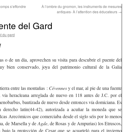
omps s’effondre
À l’ombre du gnomon, les instruments de mesures
antiques- À l’attention des éducateurs
→
ente del Gard
t du gard
d
 o de un día, aprovechen su visita para descubrir el puente del
y bien conservado, joya del patrimonio cultural de la Galia
ierra entre las montañas :
Cévennes
y el mar, al pie de una fuente
a vía heracleana arreglada de nuevo en 118 antes de J.C. por el
nobarbus, bautizada de nuevo desde entonces vía domiciana. Es
 derecho latín(44-42), autorizada a acuñar la moneda que se
olcas Arecómicos que comerciaba desde el siglo séis por lo menos
ua, de Marsella y de
Agde
, de Rosas y de Ampurias) los Etruscos,
ro bajo la protección de Cesar que se acuarteló para el invierno