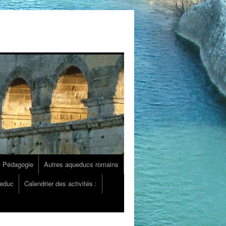
Pédagogie
Autres aqueducs romains
ueduc
Calendrier des activités :