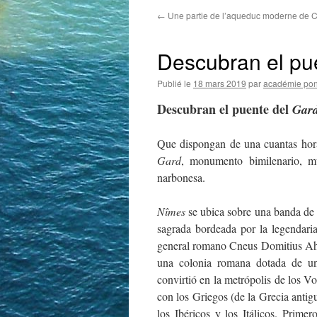
←
Une partie de l’aqueduc moderne de C
Descubran el pu
Publié le
18 mars 2019
par
académie pon
Descubran el puente del
Gar
Que dispongan de una cuantas horas
Gard
, monumento bimilenario, mu
narbonesa.
Nîmes
se ubica sobre una banda de t
sagrada bordeada por la legendari
general romano Cneus Domitius Ahe
una colonia romana dotada de un
convirtió en la metrópolis de los V
con los Griegos (de la Grecia antig
los Ibéricos y los Itálicos. Prime