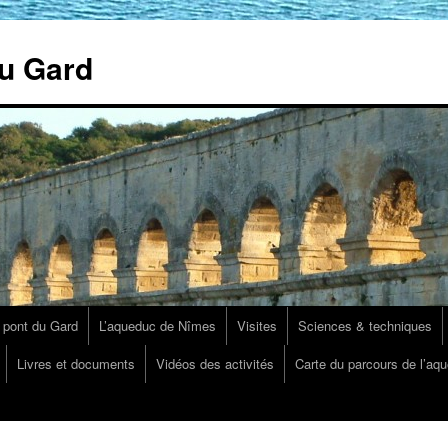
u Gard
 pont du Gard
L’aqueduc de Nîmes
Visites
Sciences & techniques
Livres et documents
Vidéos des activités
Carte du parcours de l’aq