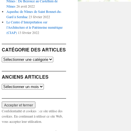
Nîmes : De Bezouce au Castellum de
Nîmes
26 avril 2022
Aqueduc de Nîmes de Saint Bonnet-du-
Gard à Sernhac
23 février 2022
Le Centre d’Interprétation sur
l’Architecture et le Patrimoine numérique
(CIAP)
13 février 2022
CATÉGORIE DES ARTICLES
Catégorie
des
articles
ANCIENS ARTICLES
Anciens
articles
Confidentialité et cookies : ce site utilise des
cookies. En continuant à utiliser ce site Web,
vous acceptez leur utilisation.