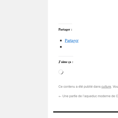
Partager :
Partager
J’aime ça :
Chargement…
Ce contenu a été publié dans
culture
. Vo
←
Une partie de l’aqueduc moderne de C