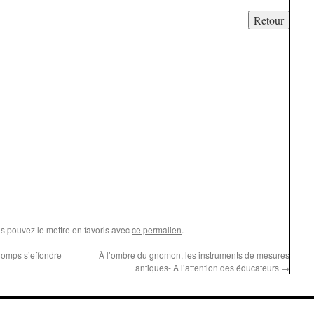
us pouvez le mettre en favoris avec
ce permalien
.
omps s’effondre
À l’ombre du gnomon, les instruments de mesures
antiques- À l’attention des éducateurs
→