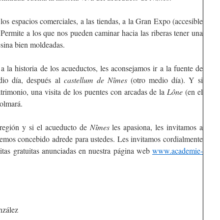
los espacios comerciales, a las tiendas, a la Gran Expo (accesible
. Permite a los que nos pueden caminar hacia las riberas tener una
resina bien moldeadas.
 la historia de los acueductos, les aconsejamos ir a la fuente de
dio día, después al
castellum de Nîmes
(otro medio día). Y si
trimonio, una visita de los puentes con arcadas de la
Lône
(en el
colmará.
a región y si el acueducto de
Nîmes
les apasiona, les invitamos a
hemos concebido adrede para ustedes. Les invitamos cordialmente
isitas gratuitas anunciadas en nuestra página web
www.academie-
nzález