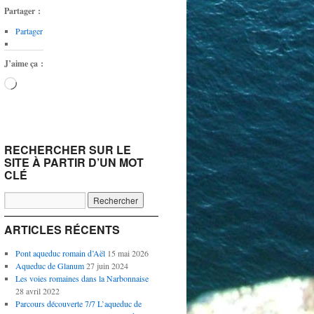
Partager :
Partager
J’aime ça :
Chargement…
RECHERCHER SUR LE
SITE À PARTIR D’UN MOT
CLÉ
ARTICLES RÉCENTS
Pont aqueduc romain d’Aël
15 mai 2026
Aqueduc de Glanum
27 juin 2024
Les voies romaines dans la Narbonnaise
28 avril 2022
Parcours découverte 7/7 L’aqueduc de