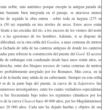
s más noble, más auténtico porque excepto la antigua parada de
ante bastante bien integrada en el paisaje, se atraviesa menos
re de seguida la obra entera : sobre toda su largura (275 m
ra (50 m) repartida en tres niveles de arcos. Estos arcos están
rente a las crecidas del río, a los excesos de los vientos del norte
no a las agresiones de los hombres. Además, si se dispone de
ificultad, en la otra orilla del
Gardon
, a unas centenas de metros
 fachada de talla de las canteras antiguas de donde los canteros
adas para reforzar la construcción del puente del
Gard
. El acceso
uelle de embarque está condenado desde hace unos veinte años, se
 derecha, entre dos bloques rocosos de varias centenas de metros
ero probablemente arreglado por los Romanos. Más cerca, en la
ad de la huella muy nítida de un cabrestante. Siempre en esta orilla
00 m de la parte baja del puente, la cueva de la
Salpétrière
fue
umerosos investigadores, entre los cuales verdaderos especialistas
va fue frecuentada bajo todos los regímenes climáticos por los
os de la cueva
Chauvet
hace 40 000 años, por los Magdalenienses
hace 20 000 años. Cada uno ha dejado huellas y objetos de sus