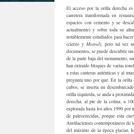
El acceso por la orilla derecha e
carretera transformada en restaur
espacios con cemento y se descub
actualmente) y sobre toda su altu
notablemente estudiados para hacer f
(cierzo y
Mistral
), pero tal vez 
documentos, se puede descubrir sin d
de la parte baja del monumento, una
han extraído bloques de varias tonel
a estas canteras auténticas y al m
pregunta uno por qué. En la orilla
cubos, se inserta un desembarcad
orilla izquierda, se anda a proximid
derecha, al pie de la colina, a 1
explorada hasta los años 1990 por n
de paleocrecidas, porque esta cue
Auriñacienses contemporáneos de l
del máximo de la época glaciar, 