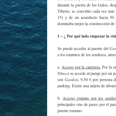
durante la guerra de los Galos, d
Tiberio, se convirtió cada vez más
15) y de un acueducto hacia 50 d
dominaba mejor la construcción de l
1 – ¿ Por qué lado empezar la visi
Se puede acceder al puente del
Ga
a los estatutos de los senderos, atra
a.
Acceso por la carretera.
Por la or
Nîmes
) se accede al paraje por un p
son
Gardois,
9,50 € por persona d
parking. Existe una tarjeta de abono 
b.
Acceso gratuito por los sender
principales vías de paseo por el par
puente romano.