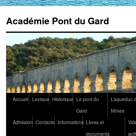
Académie Pont du Gard
Aller
Accueil
Lexique
Historique
Le pont du
L’aqueduc 
au
Gard
Nîmes
contenu
Adhésion
Contacts
Informations
Livres et
Vid
documents
acti