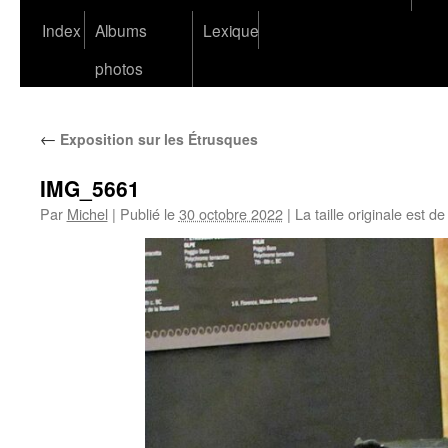
Index
Albums
Lexique
photos
←
Exposition sur les Étrusques
IMG_5661
Par
Michel
|
Publié le
30 octobre 2022
|
La taille originale est d