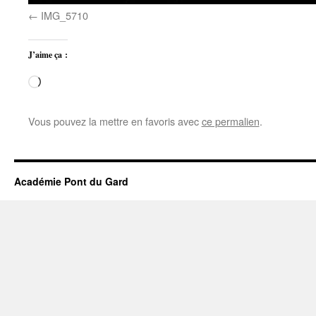
IMG_5710
J’aime ça :
Chargement…
Vous pouvez la mettre en favoris avec
ce permalien
.
Académie Pont du Gard