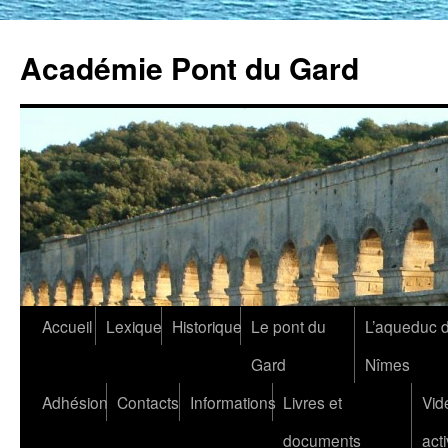
Académie Pont du Gard
Aller
Accueil
Lexique
Historique
Le pont du
L’aqueduc 
au
Gard
Nîmes
contenu
Adhésion
Contacts
Informations
Livres et
Vid
documents
acti