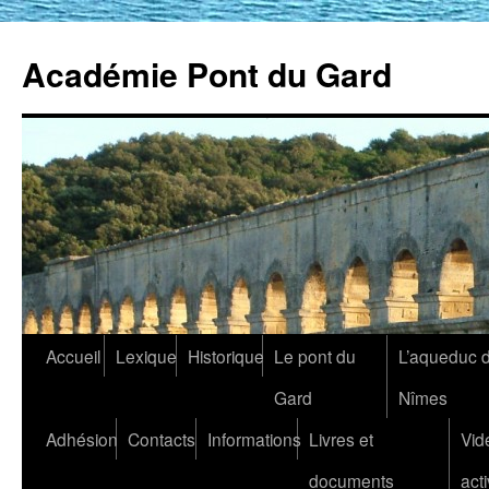
Académie Pont du Gard
Aller
Accueil
Lexique
Historique
Le pont du
L’aqueduc 
au
Gard
Nîmes
contenu
Adhésion
Contacts
Informations
Livres et
Vid
documents
acti