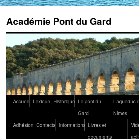
Académie Pont du Gard
Aller
Accueil
Lexique
Historique
Le pont du
L’aqueduc 
au
Gard
Nîmes
contenu
Adhésion
Contacts
Informations
Livres et
Vid
documents
acti