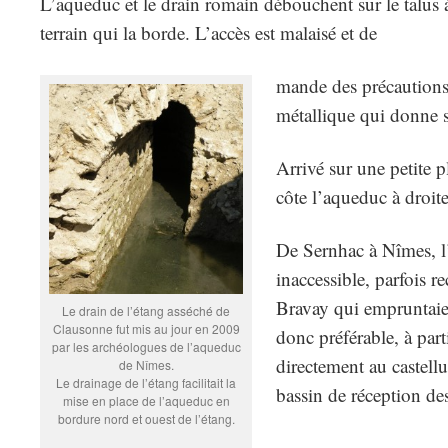
L’aqueduc et le drain romain débouchent sur le talus à
terrain qui la borde. L’accès est malaisé et de
mande des précautions,
métallique qui donne su
Arrivé sur une petite 
côte l’aqueduc à droite
De Sernhac à Nîmes, l’
inaccessible, parfois r
Bravay qui empruntaien
Le drain de l’étang asséché de
Clausonne fut mis au jour en 2009
donc préférable, à part
par les archéologues de l’aqueduc
directement au castellu
de Nîmes.
Le drainage de l’étang facilitait la
bassin de réception de
mise en place de l’aqueduc en
bordure nord et ouest de l’étang.