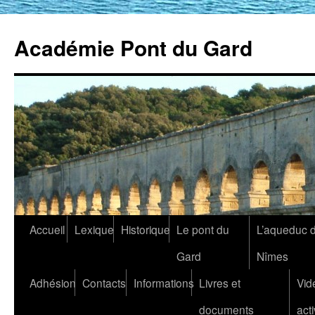
Académie Pont du Gard
Aller
Accueil
Lexique
Historique
Le pont du
L’aqueduc 
au
Gard
Nîmes
contenu
Adhésion
Contacts
Informations
Livres et
Vid
documents
acti