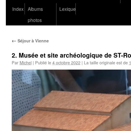
Index
Albums
Lexique
photos
←
Séjour à Vienne
2. Musée et site archéologique de ST-Ro
Par
Michel
|
Publié le
4 octobre 2022
|
La taille originale est de
1