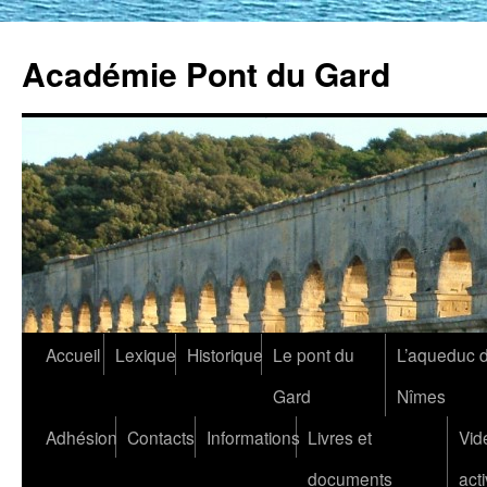
Académie Pont du Gard
Aller
Accueil
Lexique
Historique
Le pont du
L’aqueduc 
au
Gard
Nîmes
contenu
Adhésion
Contacts
Informations
Livres et
Vid
documents
acti