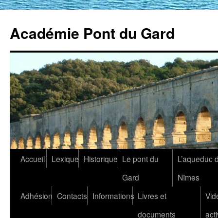
Académie Pont du Gard
Aller
Accueil
Lexique
Historique
Le pont du
L’aqueduc 
au
Gard
Nîmes
contenu
Adhésion
Contacts
Informations
Livres et
Vid
documents
acti