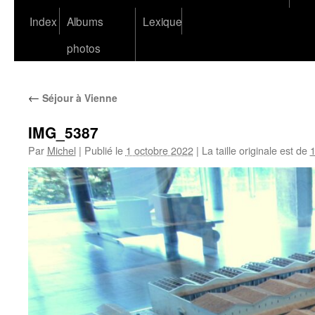
Index
Albums
Lexique
photos
←
Séjour à Vienne
IMG_5387
Par
Michel
|
Publié le
1 octobre 2022
|
La taille originale est de
1