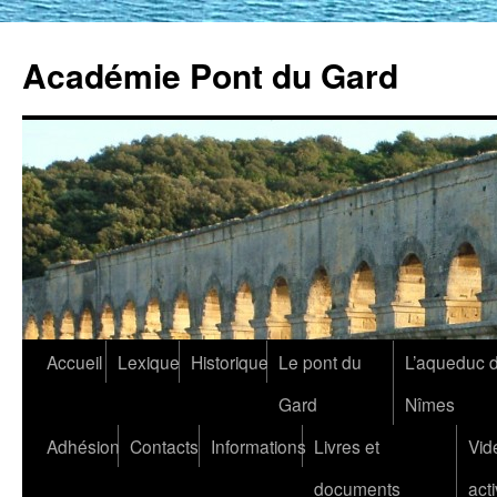
Académie Pont du Gard
Aller
Accueil
Lexique
Historique
Le pont du
L’aqueduc 
au
Gard
Nîmes
contenu
Adhésion
Contacts
Informations
Livres et
Vid
documents
acti