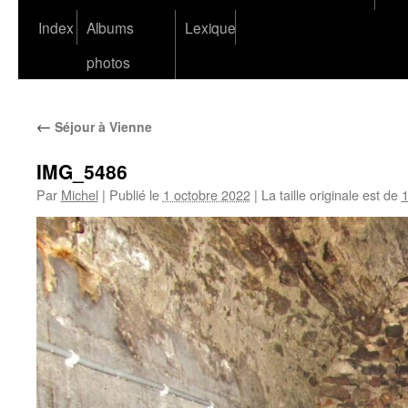
Index
Albums
Lexique
photos
←
Séjour à Vienne
IMG_5486
Par
Michel
|
Publié le
1 octobre 2022
|
La taille originale est de
1