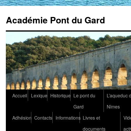
Académie Pont du Gard
Aller
Accueil
Lexique
Historique
Le pont du
L’aqueduc 
au
Gard
Nîmes
contenu
Adhésion
Contacts
Informations
Livres et
Vid
documents
acti