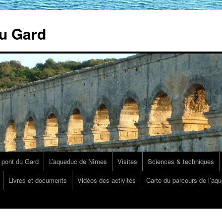
u Gard
 pont du Gard
L’aqueduc de Nîmes
Visites
Sciences & techniques
Livres et documents
Vidéos des activités
Carte du parcours de l’aq