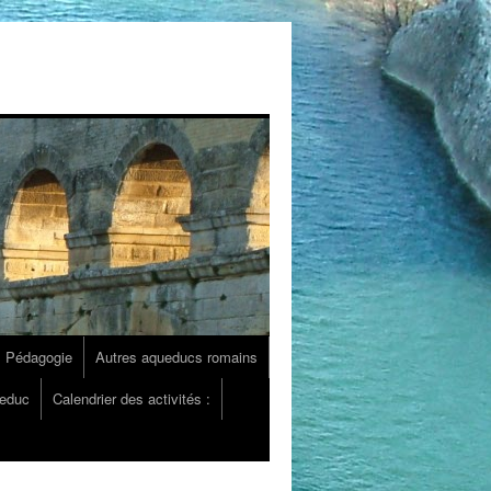
Pédagogie
Autres aqueducs romains
ueduc
Calendrier des activités :