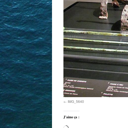
IMG_5640
J’aime ça :