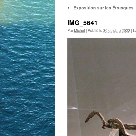
←
Exposition sur les Étrusques
IMG_5641
Par
Michel
|
Publié le
30 octobre 2022
|
La