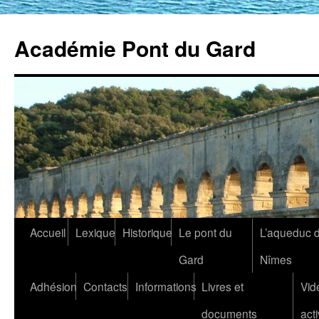
Académie Pont du Gard
Aller
Accueil
Lexique
Historique
Le pont du
L’aqueduc 
au
Gard
Nîmes
contenu
Adhésion
Contacts
Informations
Livres et
Vid
documents
acti