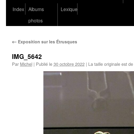
Index
Albums
Lexique
photos
←
Exposition sur les Étrusques
IMG_5642
Par
Michel
|
Publié le
30 octobre 2022
|
La taille originale est d