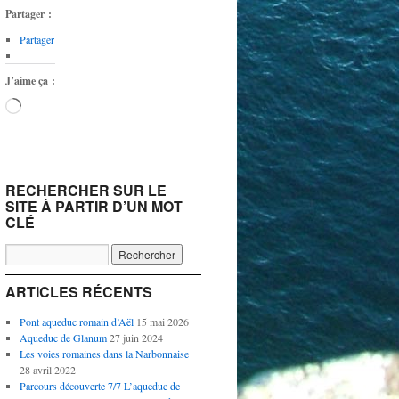
Partager :
Partager
J’aime ça :
Chargement…
RECHERCHER SUR LE
SITE À PARTIR D’UN MOT
CLÉ
ARTICLES RÉCENTS
Pont aqueduc romain d’Aël
15 mai 2026
Aqueduc de Glanum
27 juin 2024
Les voies romaines dans la Narbonnaise
28 avril 2022
Parcours découverte 7/7 L’aqueduc de