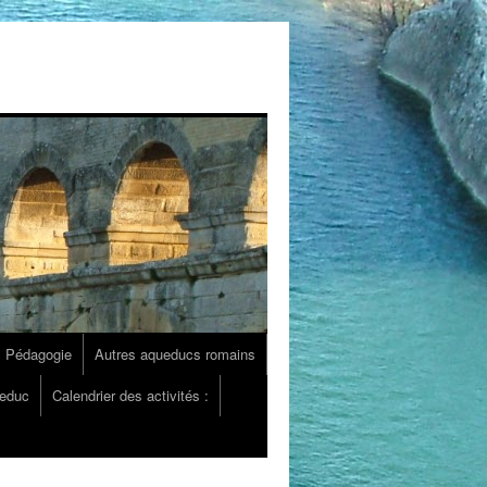
Pédagogie
Autres aqueducs romains
ueduc
Calendrier des activités :