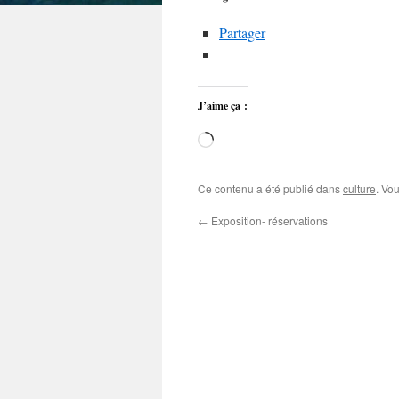
Partager
J’aime ça :
Chargement…
Ce contenu a été publié dans
culture
. Vo
←
Exposition- réservations