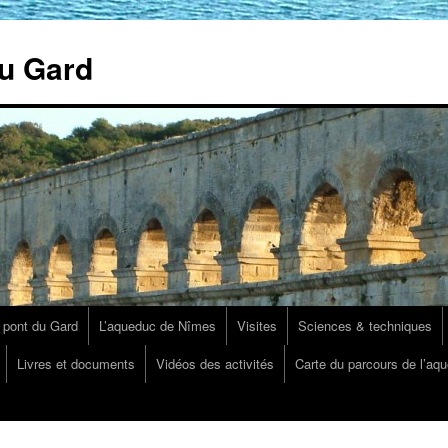
u Gard
 pont du Gard
L’aqueduc de Nîmes
Visites
Sciences & techniques
Livres et documents
Vidéos des activités
Carte du parcours de l’aq