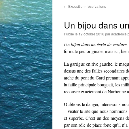
←
Exposition- réservations
Un bijou dans un
Publié le
12 octobre 2016
par
académie p
Un bijou dans un écrin de verdure.
formule peu originale, mais ici, bie
La garrigue en rive gauche, le maqui
dessus une des failles secondaires d
arche du pont du Gard prenant appui su
la faille principale bougeait, les mil
recouvre exactement de Narbonne au 
Oublions le danger, intéressons-nou
– visiter le site que nous nommons 
et superbe. C’est un des moyens 
par son rôle de place forte qu’il n’a