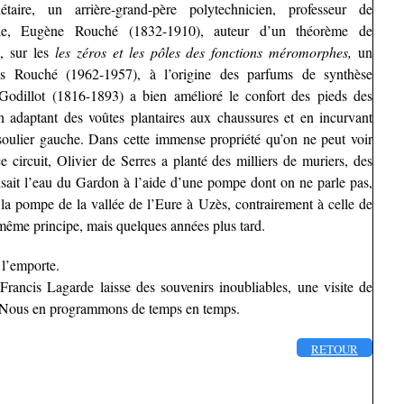
étaire, un arrière-grand-père polytechnicien, professeur de
ale, Eugène Rouché (1832-1910), auteur d’un théorème de
, sur les
les zéros et les pôles des fonctions méromorphes,
un
ues Rouché (1962-1957), à l’origine des parfums de synthèse
 Godillot (1816-1893) a bien amélioré le confort des pieds des
en adaptant des voûtes plantaires aux chaussures et en incurvant
 soulier gauche. Dans cette immense propriété qu’on ne peut voir
 circuit, Olivier de Serres a planté des milliers de muriers, des
uisait l’eau du Gardon à l’aide d’une pompe dont on ne parle pas,
la pompe de la vallée de l’Eure à Uzès, contrairement à celle de
 même principe, mais quelques années plus tard.
 l’emporte.
ancis Lagarde laisse des souvenirs inoubliables, une visite de
 Nous en programmons de temps en temps.
RETOUR