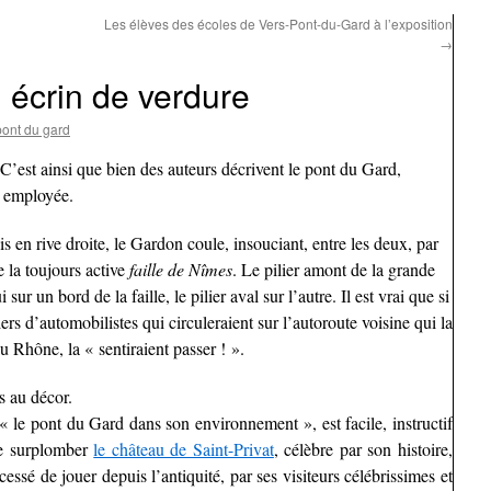
Les élèves des écoles de Vers-Pont-du-Gard à l’exposition
→
 écrin de verdure
ont du gard
C’est ainsi que bien des auteurs décrivent le pont du Gard,
n employée.
s en rive droite, le Gardon coule, insouciant, entre les deux, par
e la toujours active
faille de Nîmes
. Le pilier amont de la grande
r un bord de la faille, le pilier aval sur l’autre. Il est vrai que si
liers d’automobilistes qui circuleraient sur l’autoroute voisine qui la
Rhône, la « sentiraient passer ! ».
s au décor.
« le pont du Gard dans son environnement », est facile, instructif
de surplomber
le château de Saint-Privat
, célèbre par son histoire,
 cessé de jouer depuis l’antiquité, par ses visiteurs célébrissimes et